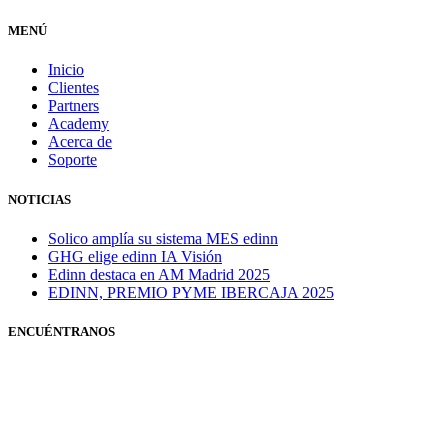
MENÚ
Inicio
Clientes
Partners
Academy
Acerca de
Soporte
NOTICIAS
Solico amplía su sistema MES edinn
GHG elige edinn IA Visión
Edinn destaca en AM Madrid 2025
EDINN, PREMIO PYME IBERCAJA 2025
ENCUÉNTRANOS