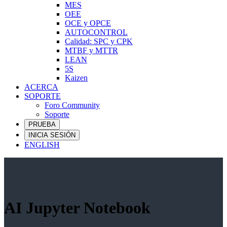
MES
OEE
OCE y OPCE
AUTOCONTROL
Calidad: SPC y CPK
MTBF y MTTR
LEAN
5S
Kaizen
ACERCA
SOPORTE
Foro Community
Soporte
PRUEBA
INICIA SESIÓN
ENGLISH
AI Jupyter Notebook