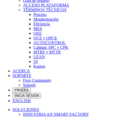
Guía de usuario
ACCESO PLATAFORMA
TÉRMINOS TÉCNICOS
Proceso
Monitorización
Eficiencia
MES
OEE
OCE y OPCE
AUTOCONTROL
Calidad: SPC y CPK
MTBF y MTTR
LEAN
5S
Kaizen
ACERCA
SOPORTE
Foro Community
Soporte
PRUEBA
INICIA SESIÓN
ENGLISH
SOLUCIONES
INDUSTRIA 4.0/ SMART FACTORY