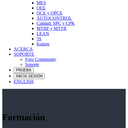
MES
OEE
OCE y OPCE
AUTOCONTROL
Calidad: SPC y CPK
MTBF y MTTR
LEAN
5S
Kaizen
ACERCA
SOPORTE
Foro Community
Soporte
PRUEBA
INICIA SESIÓN
ENGLISH
Formación