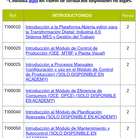
*Consulta
aquí
los vídeos de formación disponibles en inglés.
Ref.
INTRODUCTORIOS
Horas
TI00010
Introducción a la Plataforma Abierta edinn para
2
la Transformación Digital: Industria 4.0,
Sistema MES y Gestión del Trabajo
TI00020
Introducción al Módulo de Control de
2
Producción (OEE, MTBF y Planta Visual)
TI00025
Introducción a Procesos Manuales
2
(configuración y uso en el Módulo de Control
de Producción) (SOLO DISPONIBLE EN
ACADEMY)
TI00030
Introducción al Módulo de Eficiencia de
2
Consumos (OCE, OPCE) (SOLO DISPONIBLE
EN ACADEMY)
TI00040
Introducción al Módulo de Planificación
2
Avanzada (SOLO DISPONIBLE EN ACADEMY)
TI00050
Introducción al Módulo de Mantenimiento y
2
Autocontrol (SOLO DISPONIBLE EN