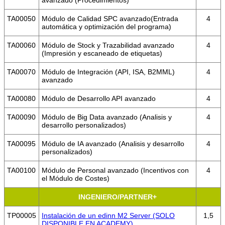
avanzado (Procedimientos)
TA00050
Módulo de Calidad SPC avanzado(Entrada
4
automática y optimización del programa)
TA00060
Módulo de Stock y Trazabilidad avanzado
4
(Impresión y escaneado de etiquetas)
TA00070
Módulo de Integración (API, ISA, B2MML)
4
avanzado
TA00080
Módulo de Desarrollo API avanzado
4
TA00090
Módulo de Big Data avanzado (Analisis y
4
desarrollo personalizados)
TA00095
Módulo de IA avanzado (Analisis y desarrollo
4
personalizados)
TA00100
Módulo de Personal avanzado (Incentivos con
4
el Módulo de Costes)
INGENIERO/PARTNER+
TP00005
Instalación de un edinn M2 Server (SOLO
1,5
DISPONIBLE EN ACADEMY)