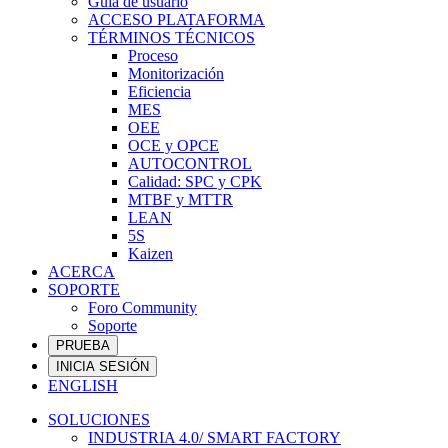
Guía de usuario
ACCESO PLATAFORMA
TÉRMINOS TÉCNICOS
Proceso
Monitorización
Eficiencia
MES
OEE
OCE y OPCE
AUTOCONTROL
Calidad: SPC y CPK
MTBF y MTTR
LEAN
5S
Kaizen
ACERCA
SOPORTE
Foro Community
Soporte
PRUEBA
INICIA SESIÓN
ENGLISH
SOLUCIONES
INDUSTRIA 4.0/ SMART FACTORY