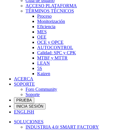
Guía de usuario
ACCESO PLATAFORMA
TÉRMINOS TÉCNICOS
Proceso
Monitorización
Eficiencia
MES
OEE
OCE y OPCE
AUTOCONTROL
Calidad: SPC y CPK
MTBF y MTTR
LEAN
5S
Kaizen
ACERCA
SOPORTE
Foro Community
Soporte
PRUEBA
INICIA SESIÓN
ENGLISH
SOLUCIONES
INDUSTRIA 4.0/ SMART FACTORY