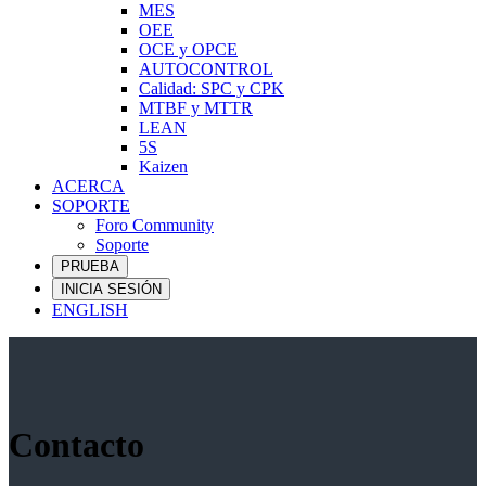
MES
OEE
OCE y OPCE
AUTOCONTROL
Calidad: SPC y CPK
MTBF y MTTR
LEAN
5S
Kaizen
ACERCA
SOPORTE
Foro Community
Soporte
PRUEBA
INICIA SESIÓN
ENGLISH
Contacto