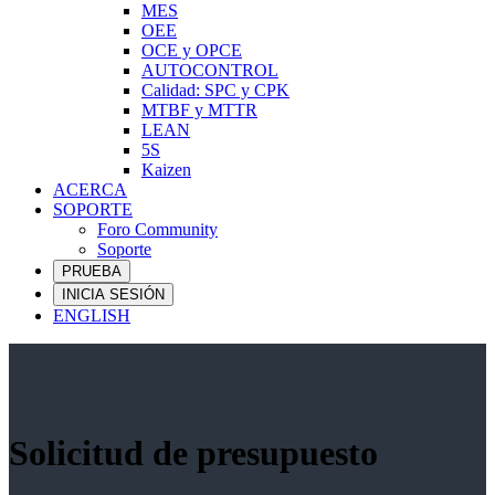
MES
OEE
OCE y OPCE
AUTOCONTROL
Calidad: SPC y CPK
MTBF y MTTR
LEAN
5S
Kaizen
ACERCA
SOPORTE
Foro Community
Soporte
PRUEBA
INICIA SESIÓN
ENGLISH
Solicitud de presupuesto