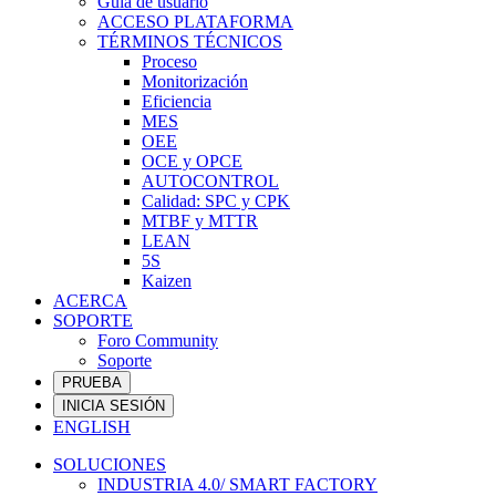
Guía de usuario
ACCESO PLATAFORMA
TÉRMINOS TÉCNICOS
Proceso
Monitorización
Eficiencia
MES
OEE
OCE y OPCE
AUTOCONTROL
Calidad: SPC y CPK
MTBF y MTTR
LEAN
5S
Kaizen
ACERCA
SOPORTE
Foro Community
Soporte
PRUEBA
INICIA SESIÓN
ENGLISH
SOLUCIONES
INDUSTRIA 4.0/ SMART FACTORY