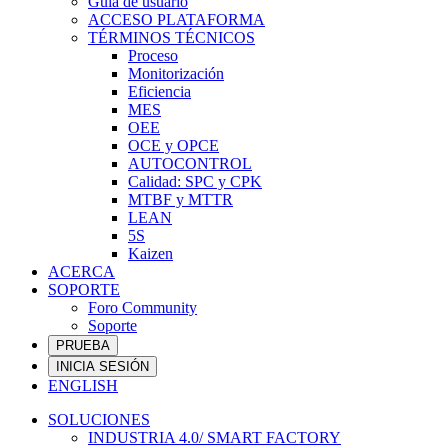
Guía de usuario
ACCESO PLATAFORMA
TÉRMINOS TÉCNICOS
Proceso
Monitorización
Eficiencia
MES
OEE
OCE y OPCE
AUTOCONTROL
Calidad: SPC y CPK
MTBF y MTTR
LEAN
5S
Kaizen
ACERCA
SOPORTE
Foro Community
Soporte
PRUEBA
INICIA SESIÓN
ENGLISH
SOLUCIONES
INDUSTRIA 4.0/ SMART FACTORY