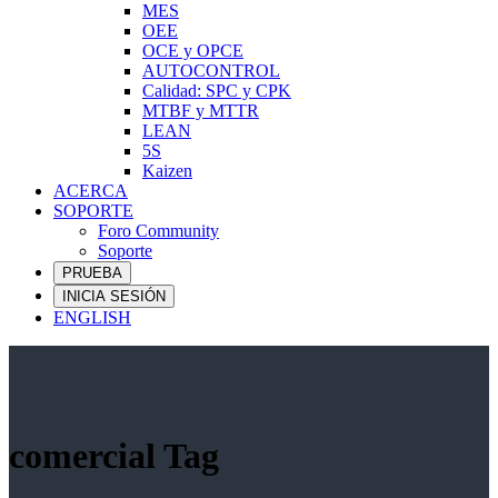
MES
OEE
OCE y OPCE
AUTOCONTROL
Calidad: SPC y CPK
MTBF y MTTR
LEAN
5S
Kaizen
ACERCA
SOPORTE
Foro Community
Soporte
PRUEBA
INICIA SESIÓN
ENGLISH
comercial Tag