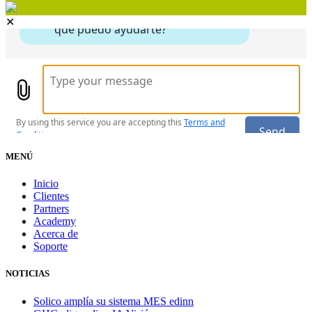
✕
MENÚ
Inicio
Clientes
Partners
Academy
Acerca de
Soporte
NOTICIAS
Solico amplía su sistema MES edinn