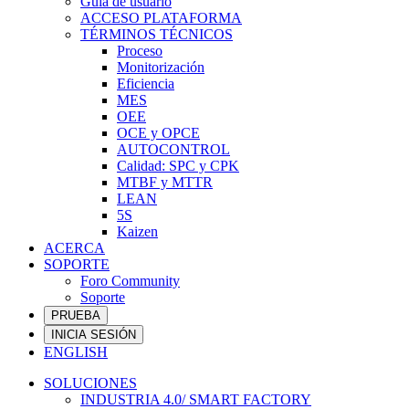
Guía de usuario
ACCESO PLATAFORMA
TÉRMINOS TÉCNICOS
Proceso
Monitorización
Eficiencia
MES
OEE
OCE y OPCE
AUTOCONTROL
Calidad: SPC y CPK
MTBF y MTTR
LEAN
5S
Kaizen
ACERCA
SOPORTE
Foro Community
Soporte
PRUEBA
INICIA SESIÓN
ENGLISH
SOLUCIONES
INDUSTRIA 4.0/ SMART FACTORY