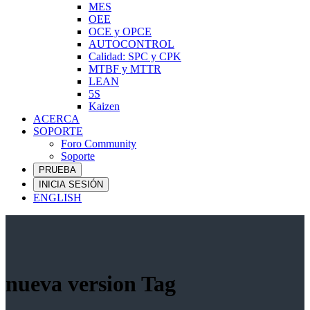
MES
OEE
OCE y OPCE
AUTOCONTROL
Calidad: SPC y CPK
MTBF y MTTR
LEAN
5S
Kaizen
ACERCA
SOPORTE
Foro Community
Soporte
PRUEBA
INICIA SESIÓN
ENGLISH
nueva version Tag