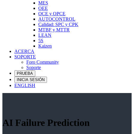
MES
OEE
OCE y OPCE
AUTOCONTROL
Calidad: SPC y CPK
MTBF y MTTR
LEAN
5S
Kaizen
ACERCA
SOPORTE
Foro Community
Soporte
PRUEBA
INICIA SESIÓN
ENGLISH
AI Failure Prediction