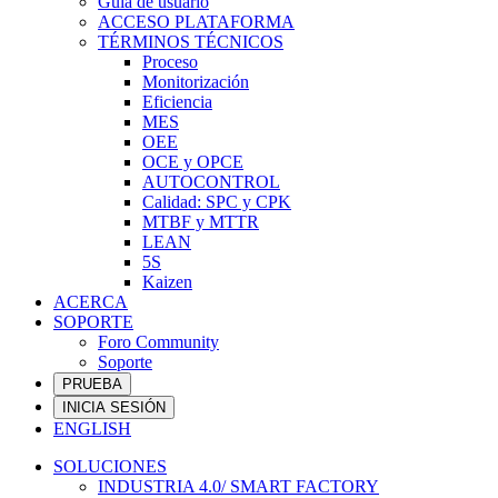
Guía de usuario
ACCESO PLATAFORMA
TÉRMINOS TÉCNICOS
Proceso
Monitorización
Eficiencia
MES
OEE
OCE y OPCE
AUTOCONTROL
Calidad: SPC y CPK
MTBF y MTTR
LEAN
5S
Kaizen
ACERCA
SOPORTE
Foro Community
Soporte
PRUEBA
INICIA SESIÓN
ENGLISH
SOLUCIONES
INDUSTRIA 4.0/ SMART FACTORY