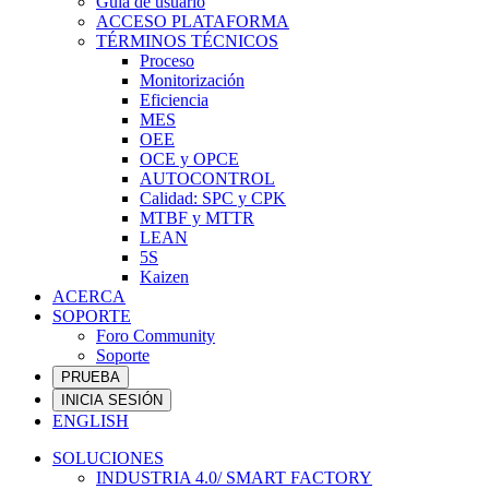
Guía de usuario
ACCESO PLATAFORMA
TÉRMINOS TÉCNICOS
Proceso
Monitorización
Eficiencia
MES
OEE
OCE y OPCE
AUTOCONTROL
Calidad: SPC y CPK
MTBF y MTTR
LEAN
5S
Kaizen
ACERCA
SOPORTE
Foro Community
Soporte
PRUEBA
INICIA SESIÓN
ENGLISH
SOLUCIONES
INDUSTRIA 4.0/ SMART FACTORY