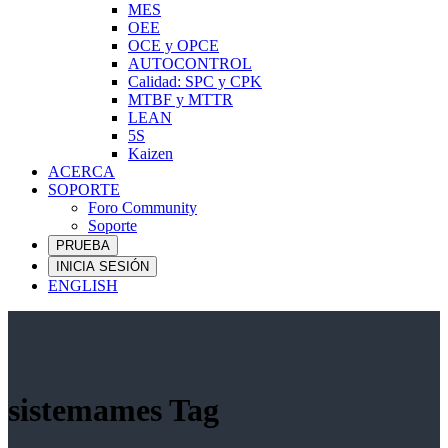
MES
OEE
OCE y OPCE
AUTOCONTROL
Calidad: SPC y CPK
MTBF y MTTR
LEAN
5S
Kaizen
ACERCA
SOPORTE
Foro Community
Soporte
PRUEBA
INICIA SESIÓN
ENGLISH
sistemames Tag