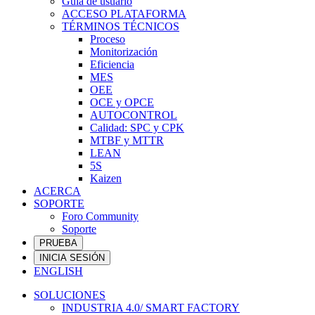
Guía de usuario
ACCESO PLATAFORMA
TÉRMINOS TÉCNICOS
Proceso
Monitorización
Eficiencia
MES
OEE
OCE y OPCE
AUTOCONTROL
Calidad: SPC y CPK
MTBF y MTTR
LEAN
5S
Kaizen
ACERCA
SOPORTE
Foro Community
Soporte
PRUEBA
INICIA SESIÓN
ENGLISH
SOLUCIONES
INDUSTRIA 4.0/ SMART FACTORY