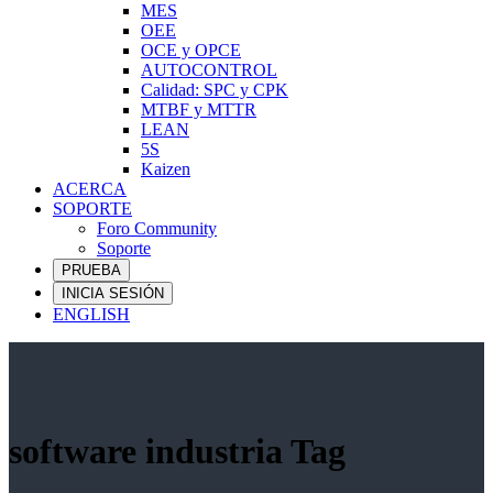
MES
OEE
OCE y OPCE
AUTOCONTROL
Calidad: SPC y CPK
MTBF y MTTR
LEAN
5S
Kaizen
ACERCA
SOPORTE
Foro Community
Soporte
PRUEBA
INICIA SESIÓN
ENGLISH
software industria Tag