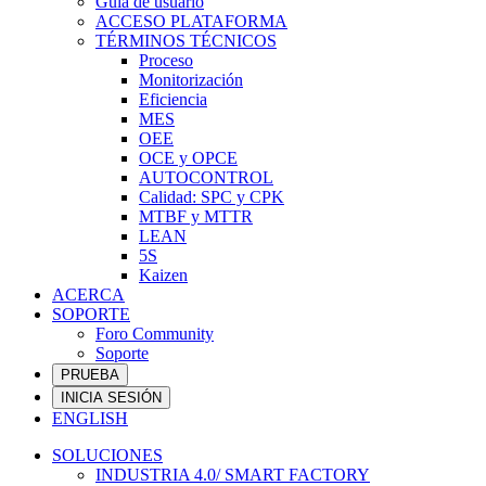
Guía de usuario
ACCESO PLATAFORMA
TÉRMINOS TÉCNICOS
Proceso
Monitorización
Eficiencia
MES
OEE
OCE y OPCE
AUTOCONTROL
Calidad: SPC y CPK
MTBF y MTTR
LEAN
5S
Kaizen
ACERCA
SOPORTE
Foro Community
Soporte
PRUEBA
INICIA SESIÓN
ENGLISH
SOLUCIONES
INDUSTRIA 4.0/ SMART FACTORY