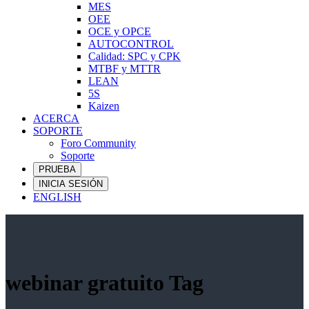
MES
OEE
OCE y OPCE
AUTOCONTROL
Calidad: SPC y CPK
MTBF y MTTR
LEAN
5S
Kaizen
ACERCA
SOPORTE
Foro Community
Soporte
PRUEBA
INICIA SESIÓN
ENGLISH
webinar gratuito Tag