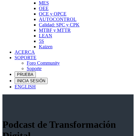
MES
OEE
OCE y OPCE
AUTOCONTROL
Calidad: SPC y CPK
MTBF y MTTR
LEAN
5S
Kaizen
ACERCA
SOPORTE
Foro Community
Soporte
PRUEBA
INICIA SESIÓN
ENGLISH
Podcast de Transformación
Digital