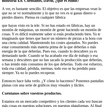
industria 4.0. Cuéntanos, David, ¿qué es edinn?
A ver, es bastante sencillo. El objetivo es que las empresas vean lo
que no se ve normalmente y lo que no ves es si ganas dinero o
pierdes dinero. Piensa en cualquier fábrica
que hayas visto en la tele. Si no has estado en fábricas, hay un
montón de máquinas, un montón de gente haciendo un montón de
cosas. Y es difícil realmente saber si estás produciendo bien. Ya te
imaginarás que tienes que hacer un número de piezas a la hora con
una cierta calidad. Manteniendo los costes ajustados. No puedes
estar consumiendo más materia prima de la que deberías o más
energía de la que deberías. Pues eso, cuando lo descubres ya es
demasiado tarde. Cuando se ha acabado ese día de trabajo o esa
semana y descubres que no has sacado la producción que deberías,
o has tenido más consumos de los que deberías. Todo ese esfuerzo,
toda esa calidad, pérdida, mermas, todo eso se ha perdido para
siempre. Ya no lo puedes recuperar.
Entonces hace falta verlo. ¿Y cómo lo hacemos? Ponemos pantallas
planas con una serie de gráficos muy visuales y fáciles.
Cuéntanos sobre vuestros productos.
Estamos en un mercado competitivo y los clientes cada vez buscan
más cosas en nuestras soluciones, en nuestras plataformas. Al final