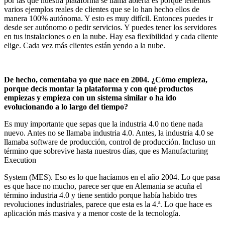
por las que nuestra plataforma se llama abierta es porque tenemos
varios ejemplos reales de clientes que se lo han hecho ellos de
manera 100% autónoma. Y esto es muy difícil. Entonces puedes ir
desde ser autónomo o pedir servicios. Y puedes tener los servidores
en tus instalaciones o en la nube. Hay esa flexibilidad y cada cliente
elige. Cada vez más clientes están yendo a la nube.
De hecho, comentaba yo que nace en 2004. ¿Cómo empieza,
porque decís montar la plataforma y con qué productos
empiezas y empieza con un sistema similar o ha ido
evolucionando a lo largo del tiempo?
Es muy importante que sepas que la industria 4.0 no tiene nada
nuevo. Antes no se llamaba industria 4.0. Antes, la industria 4.0 se
llamaba software de producción, control de producción. Incluso un
término que sobrevive hasta nuestros días, que es Manufacturing
Execution
System (MES). Eso es lo que hacíamos en el año 2004. Lo que pasa
es que hace no mucho, parece ser que en Alemania se acuña el
término industria 4.0 y tiene sentido porque había habido tres
revoluciones industriales, parece que esta es la 4.ª. Lo que hace es
aplicación más masiva y a menor coste de la tecnología.