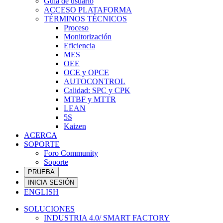
Guía de usuario
ACCESO PLATAFORMA
TÉRMINOS TÉCNICOS
Proceso
Monitorización
Eficiencia
MES
OEE
OCE y OPCE
AUTOCONTROL
Calidad: SPC y CPK
MTBF y MTTR
LEAN
5S
Kaizen
ACERCA
SOPORTE
Foro Community
Soporte
PRUEBA
INICIA SESIÓN
ENGLISH
SOLUCIONES
INDUSTRIA 4.0/ SMART FACTORY