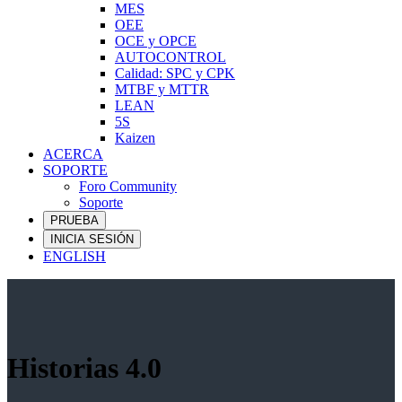
MES
OEE
OCE y OPCE
AUTOCONTROL
Calidad: SPC y CPK
MTBF y MTTR
LEAN
5S
Kaizen
ACERCA
SOPORTE
Foro Community
Soporte
PRUEBA
INICIA SESIÓN
ENGLISH
Historias 4.0