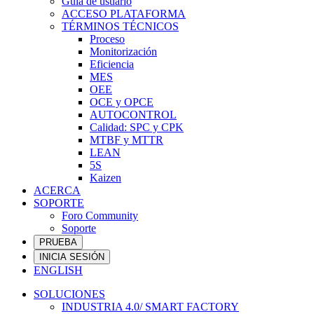
Guía de usuario
ACCESO PLATAFORMA
TÉRMINOS TÉCNICOS
Proceso
Monitorización
Eficiencia
MES
OEE
OCE y OPCE
AUTOCONTROL
Calidad: SPC y CPK
MTBF y MTTR
LEAN
5S
Kaizen
ACERCA
SOPORTE
Foro Community
Soporte
PRUEBA
INICIA SESIÓN
ENGLISH
SOLUCIONES
INDUSTRIA 4.0/ SMART FACTORY